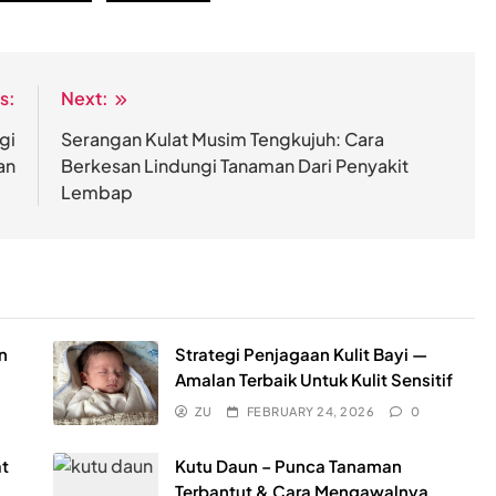
s:
Next:
gi
Serangan Kulat Musim Tengkujuh: Cara
an
Berkesan Lindungi Tanaman Dari Penyakit
Lembap
n
Strategi Penjagaan Kulit Bayi —
Amalan Terbaik Untuk Kulit Sensitif
ZU
FEBRUARY 24, 2026
0
at
Kutu Daun – Punca Tanaman
Terbantut & Cara Mengawalnya