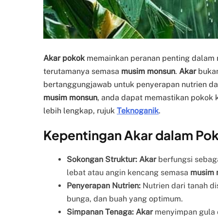
Akar pokok
memainkan peranan penting dalam 
terutamanya semasa
musim monsun
.
Akar
bukan
bertanggungjawab untuk penyerapan nutrien d
musim monsun
, anda dapat memastikan pokok k
lebih lengkap, rujuk
Teknoganik
.
Kepentingan Akar dalam Po
Sokongan Struktur:
Akar
berfungsi sebag
lebat atau angin kencang semasa
musim 
Penyerapan Nutrien:
Nutrien dari tanah d
bunga, dan buah yang optimum.
Simpanan Tenaga:
Akar
menyimpan gula 