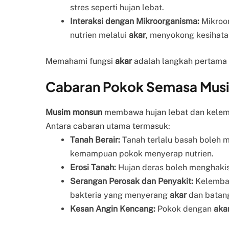
stres seperti hujan lebat.
Interaksi dengan Mikroorganisma:
Mikroo
nutrien melalui
akar
, menyokong kesihata
Memahami fungsi
akar
adalah langkah pertama
Cabaran Pokok Semasa Mus
Musim monsun
membawa hujan lebat dan kelemb
Antara cabaran utama termasuk:
Tanah Berair:
Tanah terlalu basah boleh
kemampuan pokok menyerap nutrien.
Erosi Tanah:
Hujan deras boleh menghakis
Serangan Perosak dan Penyakit:
Kelembap
bakteria yang menyerang
akar
dan batan
Kesan Angin Kencang:
Pokok dengan
aka