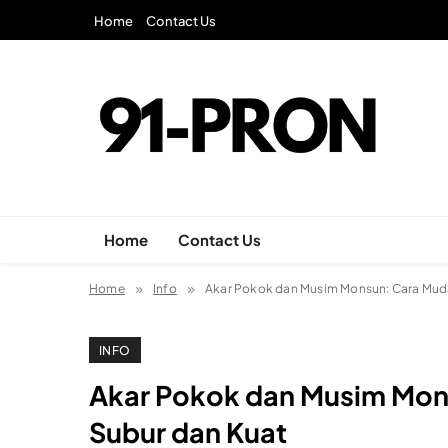
Skip
Home
Contact Us
to
content
91-Pron
Laman Info Anda
Home
Contact Us
Home
Info
Akar Pokok dan Musim Monsun: Cara Mud
INFO
Akar Pokok dan Musim Mon
Subur dan Kuat