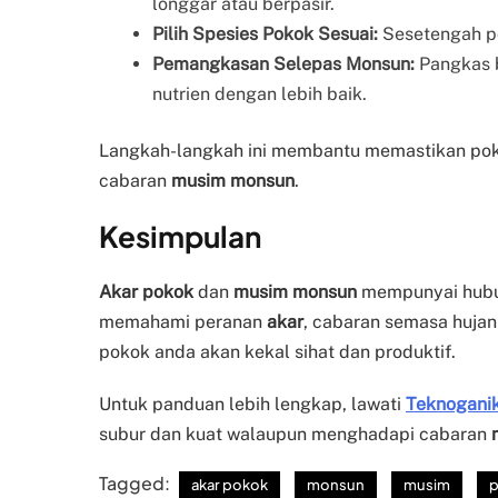
longgar atau berpasir.
Pilih Spesies Pokok Sesuai:
Sesetengah po
Pemangkasan Selepas Monsun:
Pangkas 
nutrien dengan lebih baik.
Langkah-langkah ini membantu memastikan pok
cabaran
musim monsun
.
Kesimpulan
Akar pokok
dan
musim monsun
mempunyai hubu
memahami peranan
akar
, cabaran semasa hujan
pokok anda akan kekal sihat dan produktif.
Untuk panduan lebih lengkap, lawati
Teknogani
subur dan kuat walaupun menghadapi cabaran
Tagged:
akar pokok
monsun
musim
p