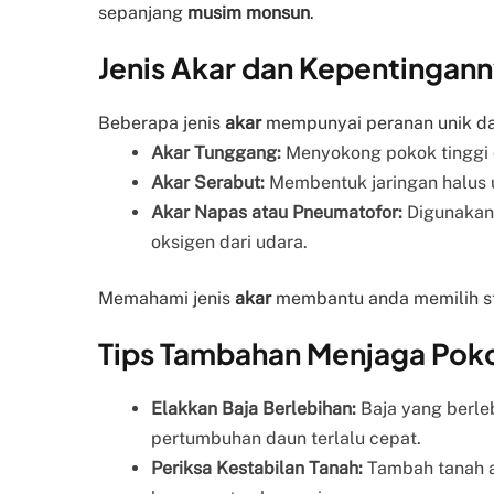
sepanjang
musim monsun
.
Jenis Akar dan Kepentingan
Beberapa jenis
akar
mempunyai peranan unik 
Akar Tunggang:
Menyokong pokok tinggi 
Akar Serabut:
Membentuk jaringan halus un
Akar Napas atau Pneumatofor:
Digunakan 
oksigen dari udara.
Memahami jenis
akar
membantu anda memilih st
Tips Tambahan Menjaga Po
Elakkan Baja Berlebihan:
Baja yang berl
pertumbuhan daun terlalu cepat.
Periksa Kestabilan Tanah:
Tambah tanah a