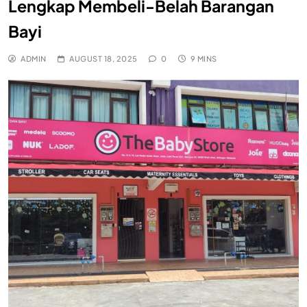
Lengkap Membeli-Belah Barangan
Bayi
ADMIN
AUGUST 18, 2025
0
9 MINS