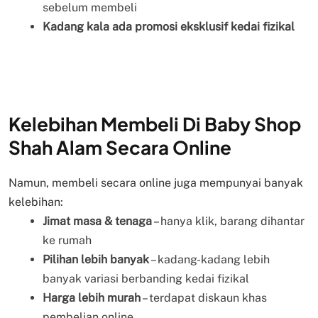
sebelum membeli
Kadang kala ada promosi eksklusif kedai fizikal
Kelebihan Membeli Di Baby Shop
Shah Alam Secara Online
Namun, membeli secara online juga mempunyai banyak
kelebihan:
Jimat masa & tenaga
– hanya klik, barang dihantar
ke rumah
Pilihan lebih banyak
– kadang-kadang lebih
banyak variasi berbanding kedai fizikal
Harga lebih murah
– terdapat diskaun khas
pembelian online