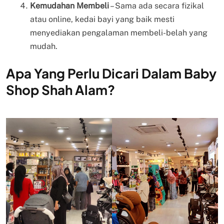
Kemudahan Membeli
– Sama ada secara fizikal
atau online, kedai bayi yang baik mesti
menyediakan pengalaman membeli-belah yang
mudah.
Apa Yang Perlu Dicari Dalam Baby
Shop Shah Alam?