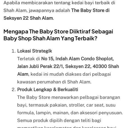
Apabila membicarakan tentang kedai bayi terbaik di
Shah Alam, jawapannya adalah
The Baby Store di
Seksyen 22 Shah Alam
.
Mengapa The Baby Store Diiktiraf Sebagai
Baby Shop Shah Alam Yang Terbaik?
Lokasi Strategik
Terletak di
No 15, Indah Alam Condo Shoplot,
Jalan Jubli Perak 22/1, Seksyen 22, 40300 Shah
Alam
, kedai ini mudah diakses dari pelbagai
kawasan perumahan di Shah Alam.
Produk Lengkap & Berkualiti
The Baby Store menawarkan pelbagai barangan
bayi, termasuk pakaian, stroller, car seat, susu
formula, lampin, mainan, dan aksesori penyusuan.
Semua produk dipilih dengan teliti bagi