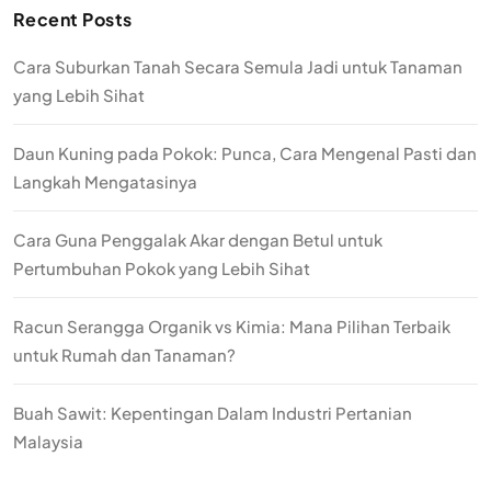
Recent Posts
Cara Suburkan Tanah Secara Semula Jadi untuk Tanaman
yang Lebih Sihat
Daun Kuning pada Pokok: Punca, Cara Mengenal Pasti dan
Langkah Mengatasinya
Cara Guna Penggalak Akar dengan Betul untuk
Pertumbuhan Pokok yang Lebih Sihat
Racun Serangga Organik vs Kimia: Mana Pilihan Terbaik
untuk Rumah dan Tanaman?
Buah Sawit: Kepentingan Dalam Industri Pertanian
Malaysia