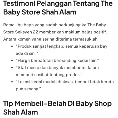
Testimoni Pelanggan Tentang The
Baby Store Shah Alam
Ramai ibu bapa yang sudah berkunjung ke The Baby
Store Seksyen 22 memberikan maklum balas positif.
Antara komen yang sering diterima termasuklah:
“Produk sangat lengkap, semua keperluan bayi
ada di sini.”
“Harga berpatutan berbanding kedai lain.”
“Staf mesra dan banyak membantu dalam
memberi nasihat tentang produk.”
“Lokasi kedai mudah diakses, tempat letak kereta
pun senang.”
Tip Membeli-Belah Di Baby Shop
Shah Alam