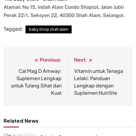
Alamat: No 15, Indah Alam Condo Shoplot, Jalan Jubli
Perak 22/1, Seksyen 22, 40300 Shah Alam, Selangor.
Tagged:
baby shop shah alam
Previous:
Next:
Post
navigation
Cal Mag D Amway:
Vitamin untuk Tenaga
Suplemen Lengkap
Lelaki: Panduan
untuk Tulang Sihat dan
Lengkap dengan
Kuat
Suplemen Nutrilite
Related News