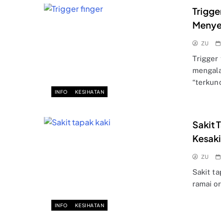
Trigge
Meny
ZU
Trigger 
mengala
“terkun
INFO
KESIHATAN
Sakit 
Kesaki
ZU
Sakit t
ramai o
INFO
KESIHATAN