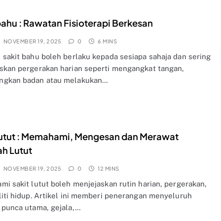
bahu : Rawatan Fisioterapi Berkesan
NOVEMBER 19, 2025
0
6 MINS
 sakit bahu boleh berlaku kepada sesiapa sahaja dan sering
skan pergerakan harian seperti mengangkat tangan,
ngkan badan atau melakukan…
lutut : Memahami, Mengesan dan Merawat
h Lutut
NOVEMBER 19, 2025
0
12 MINS
mi sakit lutut boleh menjejaskan rutin harian, pergerakan,
liti hidup. Artikel ini memberi penerangan menyeluruh
 punca utama, gejala,…