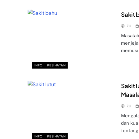
Sakit 
ZU
Masalah
menjeja
memusi
INFO
KESIHATAN
Sakit 
Masala
ZU
Mengala
dan kua
tentang
INFO
KESIHATAN