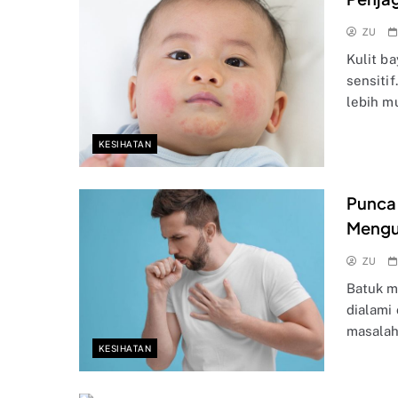
ZU
Kulit b
sensitif
lebih 
KESIHATAN
Punca
Mengu
ZU
Batuk m
dialami
masalah
KESIHATAN