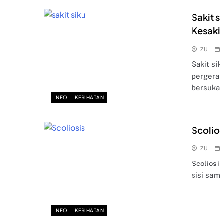
Sakit 
Kesaki
ZU
Sakit s
pergerak
bersuka
INFO
KESIHATAN
Scolio
ZU
Scolios
sisi sam
INFO
KESIHATAN