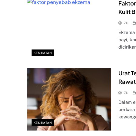
Faktor
Kulit B
ZU
Ekzema 
bayi, k
dicirika
KESIHATAN
Urat T
Rawata
ZU
Dalam e
perkara
kewang
KESIHATAN