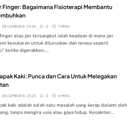
r Finger: Bagaimana Fisioterapi Membantu
embuhkan
DECEMBER 8, 2025
0
7 MINS
finger atau jari tersangkut ialah keadaan di mana jari
mi kesukaran untuk diluruskan dan terasa seperti
ci” ketika digerakkan….
Tapak Kaki: Punca dan Cara Untuk Melegakan
tan
DECEMBER 8, 2025
0
6 MINS
apak kaki adalah salah satu masalah yang kerap dialami oleh
rang, tanpa mengira usia atau gaya hidup. Kesakitan…