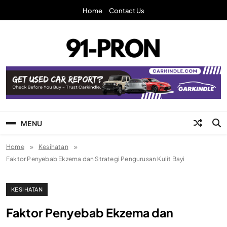
Skip
Home
Contact Us
to
content
91-Pron
Laman Info Anda
MENU
Home
Kesihatan
Faktor Penyebab Ekzema dan Strategi Pengurusan Kulit Bayi
KESIHATAN
Faktor Penyebab Ekzema dan