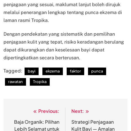
penjagaan yang sesuai, maklumat lanjut boleh dirujuk
melalui penerangan lengkap tentang punca ekzema di
laman rasmi Tropika.
Dengan pendekatan yang sistematik dan pemilihan
penjagaan kulit yang tepat, risiko keradangan berulang
dapat dikurangkan dan keselesaan bayi dapat
dipertingkatkan secara berterusan.
Tagged:
bayi
ekzema
faktor
punca
rawatan
Tropika
Previous:
Next:
Post
navigation
Baja Organik: Pilihan
Strategi Penjagaan
Lebih Selamat untuk
Kulit Bayi — Amalan