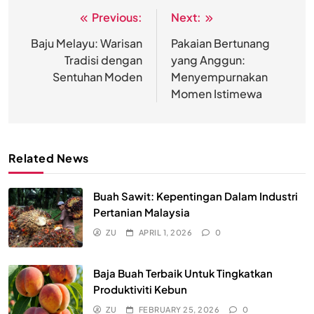
Previous:
Next:
Post
navigation
Baju Melayu: Warisan
Pakaian Bertunang
Tradisi dengan
yang Anggun:
Sentuhan Moden
Menyempurnakan
Momen Istimewa
Related News
Buah Sawit: Kepentingan Dalam Industri
Pertanian Malaysia
ZU
APRIL 1, 2026
0
Baja Buah Terbaik Untuk Tingkatkan
Produktiviti Kebun
ZU
FEBRUARY 25, 2026
0