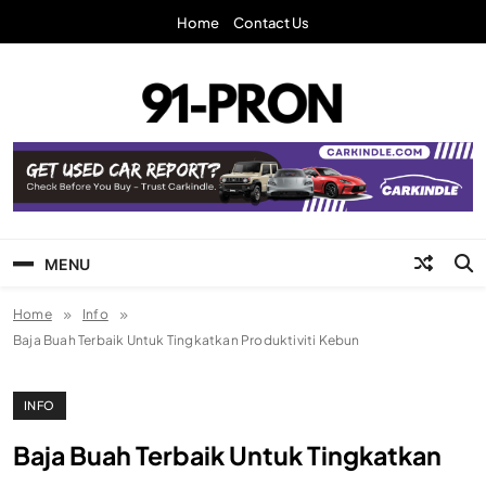
Skip
Home
Contact Us
to
content
91-Pron
Laman Info Anda
MENU
Home
Info
Baja Buah Terbaik Untuk Tingkatkan Produktiviti Kebun
INFO
Baja Buah Terbaik Untuk Tingkatkan