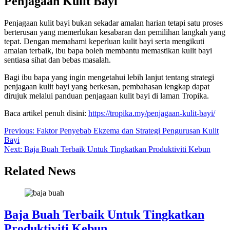
Penjagaan Kulit Bayi
Penjagaan kulit bayi bukan sekadar amalan harian tetapi satu proses
berterusan yang memerlukan kesabaran dan pemilihan langkah yang
tepat. Dengan memahami keperluan kulit bayi serta mengikuti
amalan terbaik, ibu bapa boleh membantu memastikan kulit bayi
sentiasa sihat dan bebas masalah.
Bagi ibu bapa yang ingin mengetahui lebih lanjut tentang strategi
penjagaan kulit bayi yang berkesan, pembahasan lengkap dapat
dirujuk melalui panduan penjagaan kulit bayi di laman Tropika.
Baca artikel penuh disini:
https://tropika.my/penjagaan-kulit-bayi/
Post
Previous:
Faktor Penyebab Ekzema dan Strategi Pengurusan Kulit
Bayi
navigation
Next:
Baja Buah Terbaik Untuk Tingkatkan Produktiviti Kebun
Related News
Baja Buah Terbaik Untuk Tingkatkan
Produktiviti Kebun