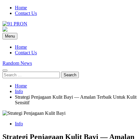
Skip
Home
to
Contact Us
content
91-Pron
Laman Info Anda
Menu
Home
Contact Us
Random News
Search
for:
Home
Info
Strategi Penjagaan Kulit Bayi — Amalan Terbaik Untuk Kulit
Sensitif
Info
Strategi Penjagaan Kulit Bayi — Amalan