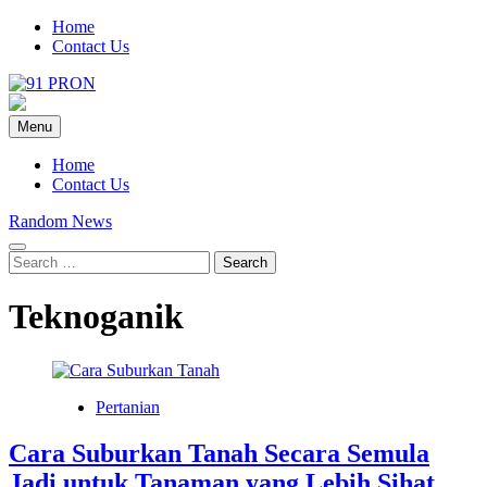
Skip
Home
to
Contact Us
content
91-Pron
Laman Info Anda
Menu
Home
Contact Us
Random News
Search
for:
Teknoganik
Pertanian
Cara Suburkan Tanah Secara Semula
Jadi untuk Tanaman yang Lebih Sihat