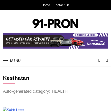
Skip
Home
Contact Us
to
content
91-Pron
Laman Info Anda
MENU
Kesihatan
Auto-generated category: HEALTH