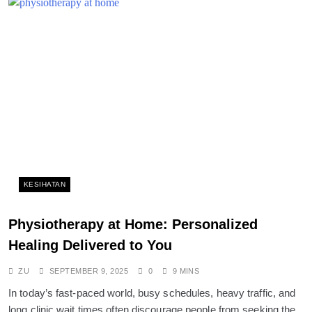
KESIHATAN
Physiotherapy at Home: Personalized
Healing Delivered to You
ZU
SEPTEMBER 9, 2025
0
9 MINS
In today’s fast-paced world, busy schedules, heavy traffic, and
long clinic wait times often discourage people from seeking the