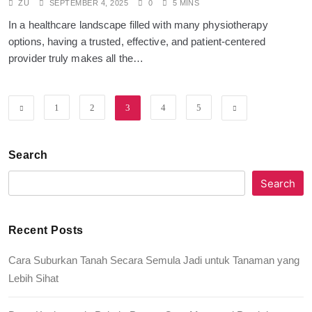
ZU
SEPTEMBER 4, 2025
0
5 MINS
In a healthcare landscape filled with many physiotherapy
options, having a trusted, effective, and patient-centered
provider truly makes all the…
1
2
3
4
5
Search
Search
Recent Posts
Cara Suburkan Tanah Secara Semula Jadi untuk Tanaman yang
Lebih Sihat