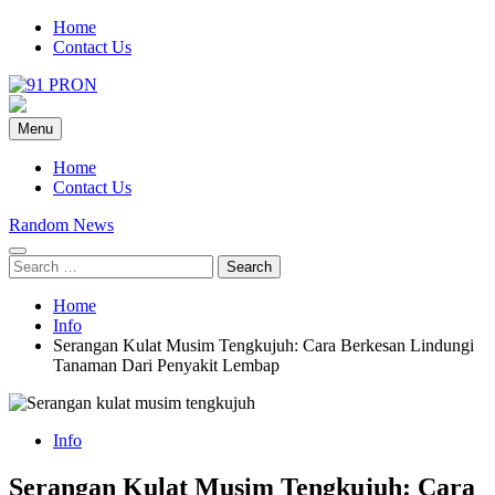
Skip
Home
to
Contact Us
content
91-Pron
Laman Info Anda
Menu
Home
Contact Us
Random News
Search
for:
Home
Info
Serangan Kulat Musim Tengkujuh: Cara Berkesan Lindungi
Tanaman Dari Penyakit Lembap
Info
Serangan Kulat Musim Tengkujuh: Cara