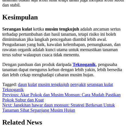
dan stabil.
Kesimpulan
Serangan kulat
ketika
musim tengkujuh
adalah ancaman serius
terhadap pertumbuhan dan hasil tanaman, tetapi risiko ini boleh
diminimakan jika langkah pencegahan diambil lebih awal.
Pengudaraan yang baik, kawalan kelembapan, pemangkasan, dan
rawatan organik adalah kunci utama untuk memastikan tanaman
terus subur walaupun cuaca tidak menentu.
Dengan panduan dan produk daripada
Teknoganik
, pengusaha
tanaman dapat mengurus kebun dengan lebih yakin, lebih bersedia
dan lebih cekap menghadapi cabaran musim hujan.
Tagged:
daun
kulat
musim tengkujuh
penyakit
serangan kulat
Teknoganik
Post
Previous:
Akar Pokok dan Musim Monsun: Cara Mudah Pastikan
Pokok Subur dan Kuat
navigation
Next:
Jangkitan hawar daun monsun: Strategi Berkesan Untuk
Tanaman Sihat Sepanjang Musim Hujan
Related News